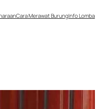
iharaan
Cara Merawat Burung
Info Lomba