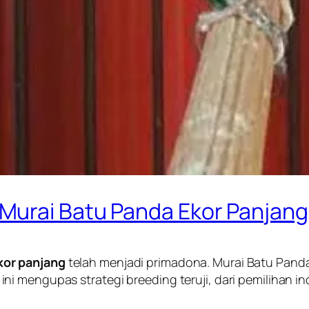
Murai Batu Panda Ekor Panjang
kor panjang
telah menjadi primadona. Murai Batu Panda
ikel ini mengupas strategi breeding teruji, dari pemilihan