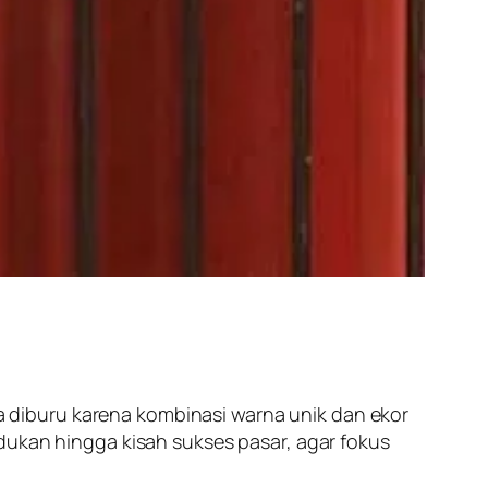
 diburu karena kombinasi warna unik dan ekor
 indukan hingga kisah sukses pasar, agar fokus