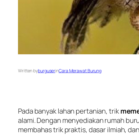
Written by
burguser
in
Cara Merawat Burung
Pada banyak lahan pertanian, trik
memel
alami. Dengan menyediakan rumah burun
membahas trik praktis, dasar ilmiah, da