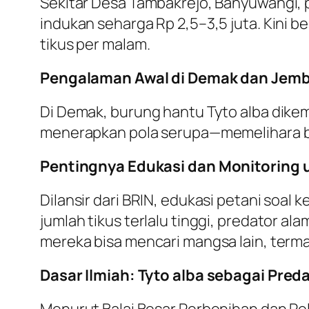
Sekitar Desa Tambakrejo, Banyuwangi, p
indukan seharga Rp 2,5–3,5 juta. Kini 
tikus per malam.
Pengalaman Awal di Demak dan Jembe
Di Demak, burung hantu Tyto alba dike
menerapkan pola serupa—memelihara bu
Pentingnya Edukasi dan Monitoring
Dilansir dari BRIN, edukasi petani soal
jumlah tikus terlalu tinggi, predator al
mereka bisa mencari mangsa lain, terma
Dasar Ilmiah: Tyto alba sebagai Pre