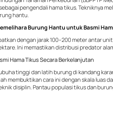
elindungan Tanaman Perkebunan (BBPPTP Medan
sebagai pengendali hama tikus. Tekniknya mel
rung hantu.
 Memelihara Burung Hantu untuk Basmi Ham
atkan dengan jarak 100–200 meter antar unit,
ktare. Ini memastikan distribusi predator alam
asmi Hama Tikus Secara Berkelanjutan
ubuha tinggi dan latih burung di kandang karan
lah membuktikan cara ini dengan skala luas d
ik disiplin. Pantau populasi tikus dan buru