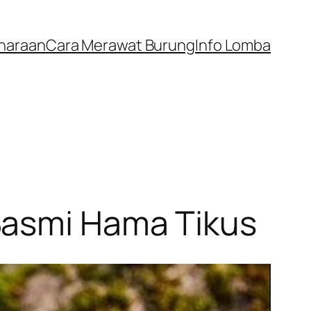
iharaan
Cara Merawat Burung
Info Lomba
Basmi Hama Tikus