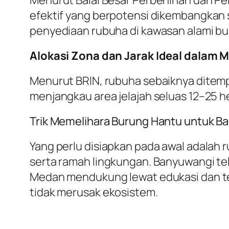
Menurut Balai Besar Perbenihan dan P
efektif yang berpotensi dikembangkan 
penyediaan rubuha di kawasan alami bu
Alokasi Zona dan Jarak Ideal dalam
Menurut BRIN, rubuha sebaiknya ditemp
menjangkau area jelajah seluas 12–25 he
Trik Memelihara Burung Hantu untuk B
Yang perlu disiapkan pada awal adalah r
serta ramah lingkungan. Banyuwangi te
Medan mendukung lewat edukasi dan tekn
tidak merusak ekosistem.