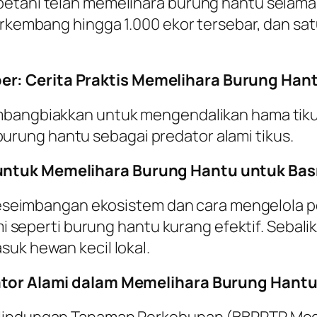
etani telah memelihara burung hantu selama le
berkembang hingga 1.000 ekor tersebar, dan s
r: Cerita Praktis Memelihara Burung Han
mbangbiakkan untuk mengendalikan hama tikus 
rung hantu sebagai predator alami tikus.
 untuk Memelihara Burung Hantu untuk Ba
 keseimbangan ekosistem dan cara mengelola po
ami seperti burung hantu kurang efektif. Sebali
suk hewan kecil lokal.
dator Alami dalam Memelihara Burung Hant