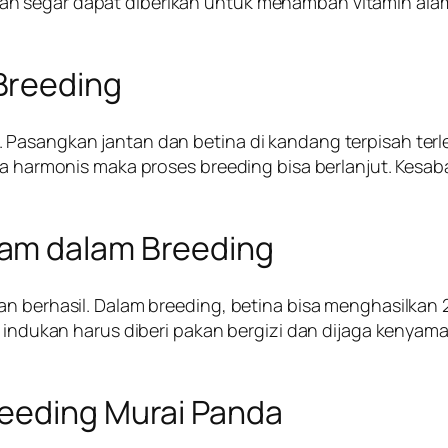
h segar dapat diberikan untuk menambah vitamin alami
Breeding
 Pasangkan jantan dan betina di kandang terpisah terl
ika harmonis maka proses breeding bisa berlanjut. Kes
am dalam Breeding
an berhasil. Dalam breeding, betina bisa menghasilkan
i, indukan harus diberi pakan bergizi dan dijaga keny
reeding Murai Panda