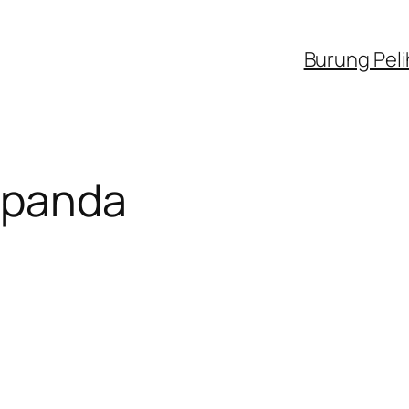
Burung Pel
 panda