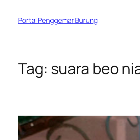
Skip
to
Portal Penggemar Burung
content
Tag:
suara beo ni