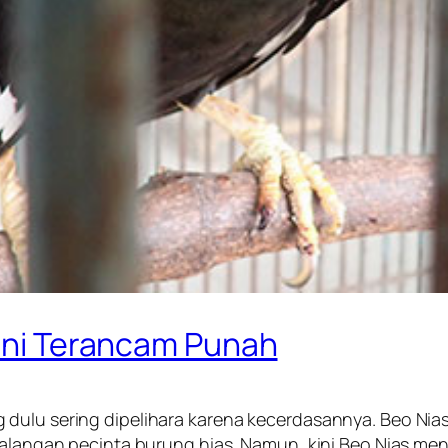
Kini Terancam Punah
 dulu sering dipelihara karena kecerdasannya. Beo Ni
 kalangan pecinta burung hias. Namun, kini Beo Nias m