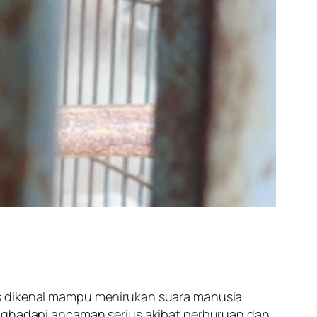
as dikenal mampu menirukan suara manusia
enghadapi ancaman serius akibat perburuan dan