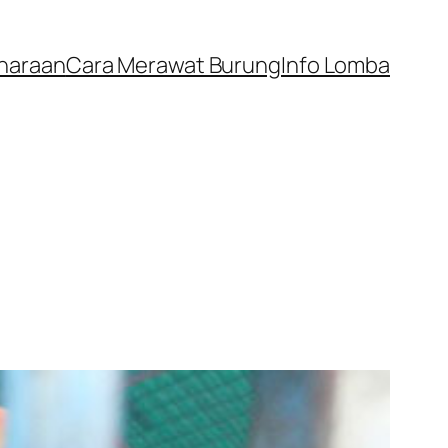
iharaan
Cara Merawat Burung
Info Lomba