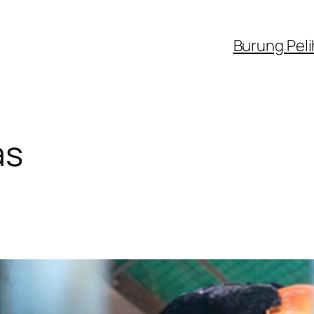
Burung Pel
as