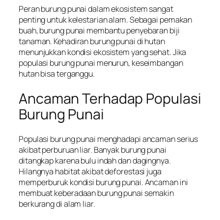
Peran burung punai dalam ekosistem sangat
penting untuk kelestarian alam. Sebagai pemakan
buah, burung punai membantu penyebaran biji
tanaman. Kehadiran burung punai di hutan
menunjukkan kondisi ekosistem yang sehat. Jika
populasi burung punai menurun, keseimbangan
hutan bisa terganggu.
Ancaman Terhadap Populasi
Burung Punai
Populasi burung punai menghadapi ancaman serius
akibat perburuan liar. Banyak burung punai
ditangkap karena bulu indah dan dagingnya.
Hilangnya habitat akibat deforestasi juga
memperburuk kondisi burung punai. Ancaman ini
membuat keberadaan burung punai semakin
berkurang di alam liar.