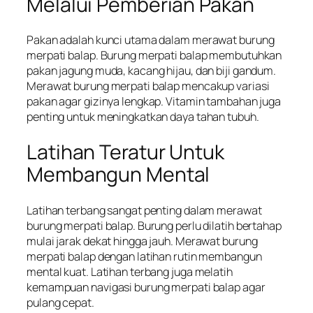
Melalui Pemberian Pakan
Pakan adalah kunci utama dalam merawat burung
merpati balap. Burung merpati balap membutuhkan
pakan jagung muda, kacang hijau, dan biji gandum.
Merawat burung merpati balap mencakup variasi
pakan agar gizinya lengkap. Vitamin tambahan juga
penting untuk meningkatkan daya tahan tubuh.
Latihan Teratur Untuk
Membangun Mental
Latihan terbang sangat penting dalam merawat
burung merpati balap. Burung perlu dilatih bertahap
mulai jarak dekat hingga jauh. Merawat burung
merpati balap dengan latihan rutin membangun
mental kuat. Latihan terbang juga melatih
kemampuan navigasi burung merpati balap agar
pulang cepat.