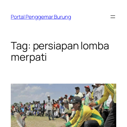
Skip
to
Portal Penggemar Burung
content
Tag:
persiapan lomba
merpati