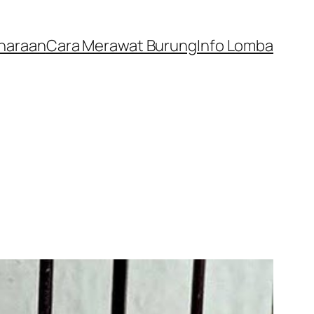
iharaan
Cara Merawat Burung
Info Lomba