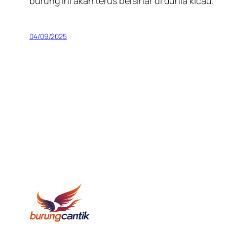
burung ini akan terus bersinar di dunia kicau.
04/09/2025