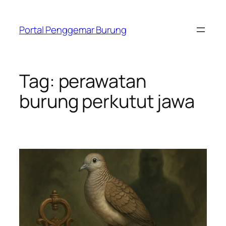
Skip
to
Portal Penggemar Burung
content
Tag:
perawatan
burung perkutut jawa