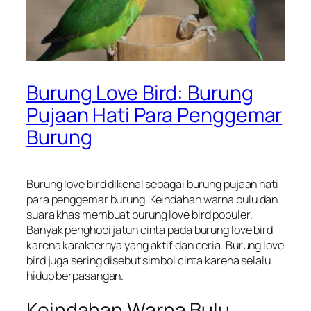
Burung Love Bird: Burung
Pujaan Hati Para Penggemar
Burung
Burung love bird dikenal sebagai burung pujaan hati
para penggemar burung. Keindahan warna bulu dan
suara khas membuat burung love bird populer.
Banyak penghobi jatuh cinta pada burung love bird
karena karakternya yang aktif dan ceria. Burung love
bird juga sering disebut simbol cinta karena selalu
hidup berpasangan.
Keindahan Warna Bulu