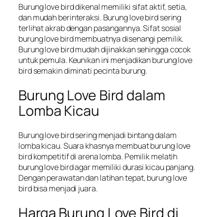
Burung love bird dikenal memiliki sifat aktif, setia,
dan mudah berinteraksi. Burung love bird sering
terlihat akrab dengan pasangannya. Sifat sosial
burung love bird membuatnya disenangi pemilik.
Burung love bird mudah dijinakkan sehingga cocok
untuk pemula. Keunikan ini menjadikan burung love
bird semakin diminati pecinta burung.
Burung Love Bird dalam
Lomba Kicau
Burung love bird sering menjadi bintang dalam
lomba kicau. Suara khasnya membuat burung love
bird kompetitif di arena lomba. Pemilik melatih
burung love bird agar memiliki durasi kicau panjang.
Dengan perawatan dan latihan tepat, burung love
bird bisa menjadi juara.
Harga Burung Love Bird di