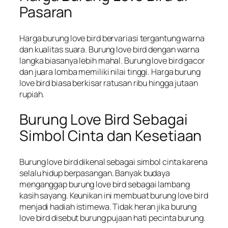
Pasaran
Harga burung love bird bervariasi tergantung warna
dan kualitas suara. Burung love bird dengan warna
langka biasanya lebih mahal. Burung love bird gacor
dan juara lomba memiliki nilai tinggi. Harga burung
love bird biasa berkisar ratusan ribu hingga jutaan
rupiah.
Burung Love Bird Sebagai
Simbol Cinta dan Kesetiaan
Burung love bird dikenal sebagai simbol cinta karena
selalu hidup berpasangan. Banyak budaya
menganggap burung love bird sebagai lambang
kasih sayang. Keunikan ini membuat burung love bird
menjadi hadiah istimewa. Tidak heran jika burung
love bird disebut burung pujaan hati pecinta burung.