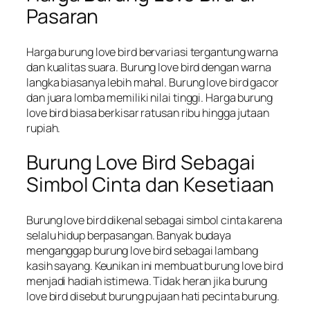
Pasaran
Harga burung love bird bervariasi tergantung warna
dan kualitas suara. Burung love bird dengan warna
langka biasanya lebih mahal. Burung love bird gacor
dan juara lomba memiliki nilai tinggi. Harga burung
love bird biasa berkisar ratusan ribu hingga jutaan
rupiah.
Burung Love Bird Sebagai
Simbol Cinta dan Kesetiaan
Burung love bird dikenal sebagai simbol cinta karena
selalu hidup berpasangan. Banyak budaya
menganggap burung love bird sebagai lambang
kasih sayang. Keunikan ini membuat burung love bird
menjadi hadiah istimewa. Tidak heran jika burung
love bird disebut burung pujaan hati pecinta burung.