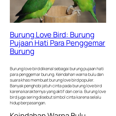
Burung Love Bird: Burung
Pujaan Hati Para Penggemar
Burung
Burung love bird dikenal sebagai burung pujaan hati
para penggemar burung. Keindahan warna bulu dan
suara khas membuat burung love bird populer.
Banyak penghobi jatuh cinta pada burung love bird
karena karakternya yang aktif dan ceria. Burung love
bird juga sering disebut simbol cinta karena selalu
hidup berpasangan.
Keindahan Warna Bulu