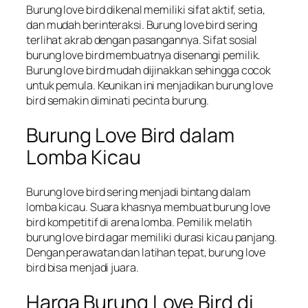
Burung love bird dikenal memiliki sifat aktif, setia,
dan mudah berinteraksi. Burung love bird sering
terlihat akrab dengan pasangannya. Sifat sosial
burung love bird membuatnya disenangi pemilik.
Burung love bird mudah dijinakkan sehingga cocok
untuk pemula. Keunikan ini menjadikan burung love
bird semakin diminati pecinta burung.
Burung Love Bird dalam
Lomba Kicau
Burung love bird sering menjadi bintang dalam
lomba kicau. Suara khasnya membuat burung love
bird kompetitif di arena lomba. Pemilik melatih
burung love bird agar memiliki durasi kicau panjang.
Dengan perawatan dan latihan tepat, burung love
bird bisa menjadi juara.
Harga Burung Love Bird di