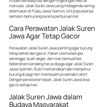
mudah beradaptasi dengan lingkungan sekitar
manusia. Jalak Suren Jawa yang melegenda sering
ditemukan di Pulau Jawa. Namun, kini populasinya
semakin berkurang karena perburuan liar.
Cara Perawatan Jalak Suren
Jawa Agar Tetap Gacor
Perawatan Jalak Suren Jawa penting agar burung
tetap sehat dan gacor. Pakan utama berupa
serangga, buah segar, dan voer berkualitas.
Kebersihan kandang harus dijaga agar Jalak Suren
Jawa nyaman. Rutin memandikan dan menjemur
burung di pagi hari membuatnya semakin aktif.
Dengan perawatan tepat, Jalak Suren Jawa bisa
gacor setiap hari.
Jalak Suren Jawa dalam
Budaya Masyarakat