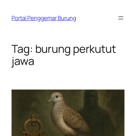
Skip
to
Portal Penggemar Burung
content
Tag:
burung perkutut
jawa